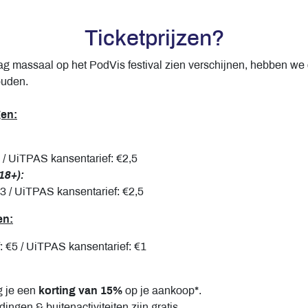
Ticketprijzen?
ag massaal op het PodVis festival zien verschijnen, hebben we
ouden.
gen:
8 / UiTPAS kansentarief: €2,5
18+):
13 / UiTPAS kansentarief: €2,5
en:
: €5 / UiTPAS kansentarief: €1
g je een
korting van 15%
op je aankoop*.
ngen & buitenactiviteiten zijn gratis.