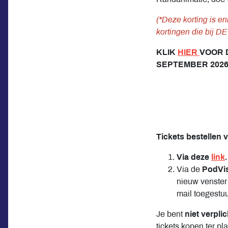
(*Deze korting is en
kortingen die bij D
KLIK
HIER
VOOR 
SEPTEMBER 2026
Tickets bestellen 
Via deze
link
.
Via de
PodVis
nieuw venster 
mail toegestuu
Je bent
niet verplic
tickets kopen ter p