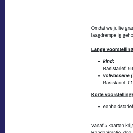
Omdat we jullie gra
laagdrempelig geh
Lange voorstellin
kind:
Basistarief: €
volwassene (
Basistarief: €
Korte voorstelling
eenheidstarief
Vanaf 5 kaarten krij
Randanimatie, doe-di