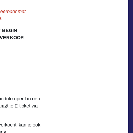
uleerbaar met
.
 BEGIN
 VERKOOP.
module opent in een
jgt je E-ticket via
verkocht, kan je ook
ling.